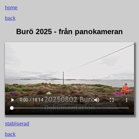
home
back
Burö 2025 - från panokameran
stabliserad
back